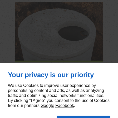
Your privacy is our priority
We use Cookies to improve user experience by
personalising content and ads, as well as analyzing
traffic and optimizing social networks functionalities.
Agence Digitale Linkeo
By clicking "I Agree" you consent to the use of Cookies
65 Allée Du Mont Planté
27190
GLISOLLES
from our partners
Google
Facebook
.
09 74 56 50 99