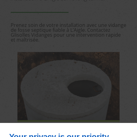
Prenez soin de votre installation avec une vidange
de fosse septique fiable à L’Aigle. Contactez
Glisolles Vidanges pour une intervention rapide
et maîtrisée.
Your privacy is our priority