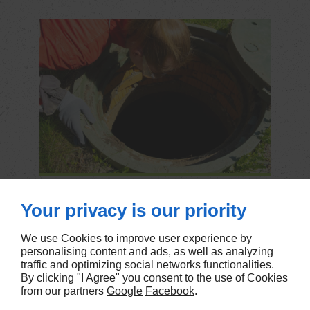
Your privacy is our priority
We use Cookies to improve user experience by
personalising content and ads, as well as analyzing
traffic and optimizing social networks functionalities.
Agence Digitale Linkeo
By clicking "I Agree" you consent to the use of Cookies
65 Allée Du Mont Planté
27190
GLISOLLES
from our partners
Google
Facebook
.