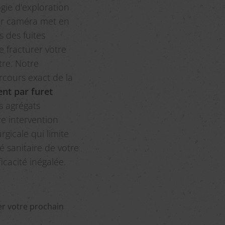
gie d'exploration
par caméra met en
 des fuites
e fracturer votre
tre. Notre
rcours exact de la
t par furet
es agrégats
re intervention
gicale qui limite
é sanitaire de votre
icacité inégalée.
er votre prochain