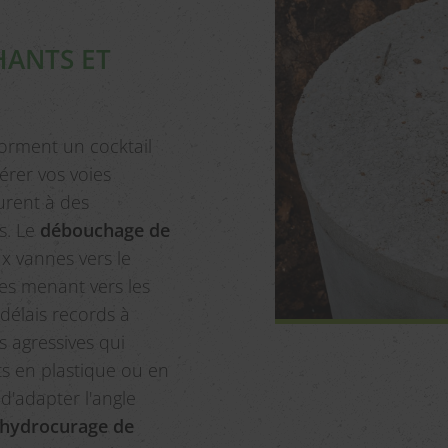
HANTS ET
 forment un cocktail
érer vos voies
urent à des
s. Le
débouchage de
ux vannes vers le
xes menant vers les
délais records à
s agressives qui
s en plastique ou en
 d'adapter l'angle
hydrocurage de