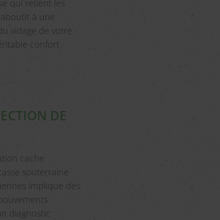
se qui retient les
 aboutit à une
du vidage de votre
éritable confort
ECTION DE
ation cache
asse souterraine
nciennes implique des
 mouvements
un diagnostic